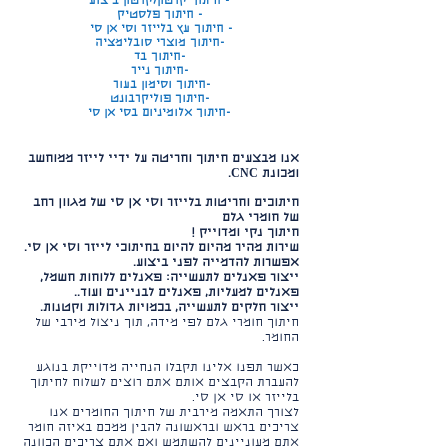
- חיתוך קרטון/קרטון ביצוע
- חיתוך פלסטיק
- חיתוך עץ בלייזר וסי אן סי
-חיתוך מוצרי סובלימציה
-חיתוך בד
-חיתוך נייר
-חיתוך וסימון בעור
-חיתוך פוליקרבונט
-חיתוך אלומיניום בסי אן סי
אנו מבצעים חיתוך וחריטה על ידיי לייזר ממוחשב
ומכונת CNC.
חיתוכים וחריטות בלייזר וסי אן סי של מגוון רחב
של חומרי גלם
חיתוך נקי ומדוייק !
שירות מהיר מהיום להיום בחיתוכי לייזר וסי אן סי.
אפשרות להדמייה לפני ביצוע.
ייצור פאנלים לתעשייה: פאנלים ללוחות חשמל,
פאנלים למעליות, פאנלים לבניינים ועוד..
ייצור חלקים לתעשייה, בכמויות גדולות וקטנות.
חיתוך חומרי גלם לפי מידה, תוך ניצול מירבי של
החומר.
כאשר תפנו אלינו תקבלו הנחייה מדוייקת בנוגע
להעברת הקבצים אותם אתם רוצים לשלוח לחיתוך
בלייזר או סי אן סי.
לצורך התאמה מירבית של חיתוך החומרים אנו
צריכים בראש ובראשונה להבין ממכם באיזה חומר
אתם מעוניינים להשתמש ואם אתם צריכים הכוונה