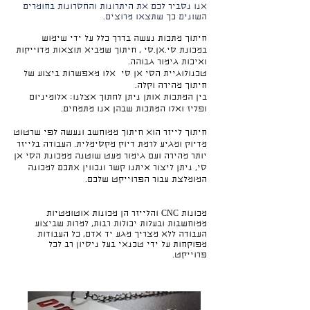
אנו נסביר לכם את היתרונות והחסרונות בחומרים
השונים כך שתצאו מרוצים.
חיתוך מתכות נעשה בדרך כלל על ידי שימוש
במכונת סי.אן.סי , חיתוך שמביא תוצאות מדוייקות
ואיכות גימור גבוהה.
טכנולוגיית הסי אן סי אלו מאפשרות ביצוע של
חיתוך מהירה וקלה.
בין המתכות אותן ניתן לחתוך אצלנו: אלומיניום
ופליז ואלו המתכות שבהן אנו מתמחים.
חיתוך לייזר הוא חיתוך ממוחשב ונעשה לפי שרטוט
מדיוק ומגיע לרמת דיוק מקסימלית.
העבודה בלייזר
יותר מהירה ועם גימור מעט שוטנה ממכונת הסי אן
סי, ניתן ליצור איתנו קשר ונכווין אתכם למכונה
המומלצת עבור הפרוייקט שלכם.
מכונות CNC והלייזר הן מכונות אוטומטיות
ממוחשבות ובעלות יכולות רבות, למרות שביצוע
העבודה ללא מצריך מגע יד אדם, כל העבודות
מפוקחות על ידי טכנאי בעל ניסיון רב לכל
פרוייקט.